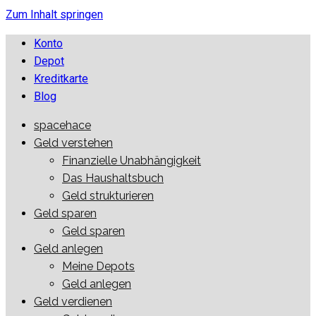
Zum Inhalt springen
Konto
Depot
Kreditkarte
Blog
spacehace
spacehace.com
Wir reden über Geld
Geld verstehen
Finanzielle Unabhängigkeit
Das Haushaltsbuch
Geld strukturieren
Geld sparen
Geld sparen
Geld anlegen
Meine Depots
Geld anlegen
Geld verdienen