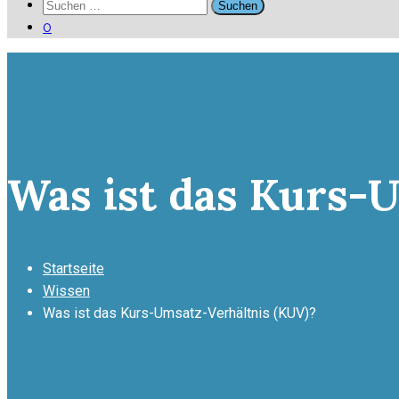
Suchen
nach:
0
Was ist das Kurs-
Startseite
Wissen
Was ist das Kurs-Umsatz-Verhältnis (KUV)?