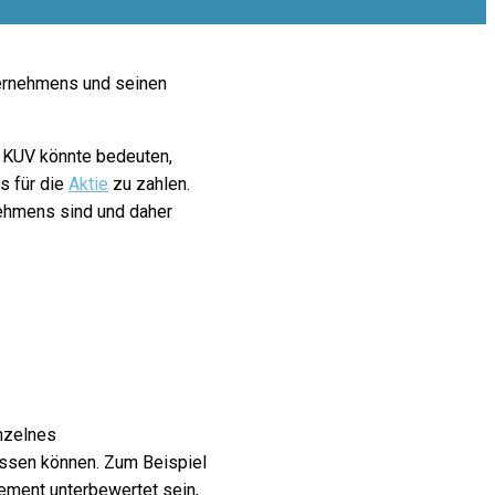
ternehmens und seinen
s KUV könnte bedeuten,
s für die
Aktie
zu zahlen.
nehmens sind und daher
inzelnes
ussen können. Zum Beispiel
ement unterbewertet sein,