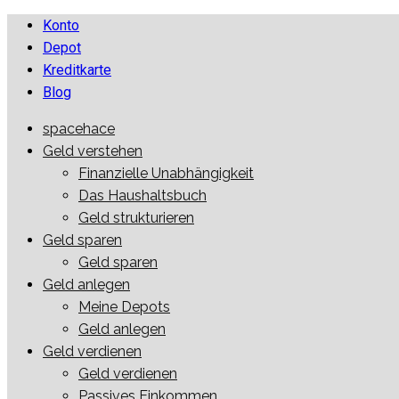
Zum
Konto
Inhalt
Depot
springen
Kreditkarte
Blog
spacehace
spacehace.com
Wir reden über Geld
Geld verstehen
Finanzielle Unabhängigkeit
Das Haushaltsbuch
Geld strukturieren
Geld sparen
Geld sparen
Geld anlegen
Meine Depots
Geld anlegen
Geld verdienen
Geld verdienen
Passives Einkommen