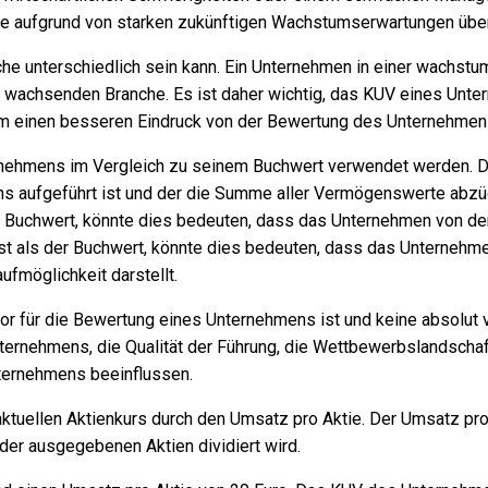
 aufgrund von starken zukünftigen Wachstumserwartungen über
che unterschiedlich sein kann. Ein Unternehmen in einer wachst
r wachsenden Branche. Es ist daher wichtig, das KUV eines Unt
, um einen besseren Eindruck von der Bewertung des Unternehm
ernehmens im Vergleich zu seinem Buchwert verwendet werden. 
ns aufgeführt ist und der die Summe aller Vermögenswerte abzüg
n Buchwert, könnte dies bedeuten, dass das Unternehmen von de
ist als der Buchwert, könnte dies bedeuten, dass das Unternehm
fmöglichkeit darstellt.
ator für die Bewertung eines Unternehmens ist und keine absolu
ternehmens, die Qualität der Führung, die Wettbewerbslandschaf
nternehmens beeinflussen.
tuellen Aktienkurs durch den Umsatz pro Aktie. Der Umsatz pro 
er ausgegebenen Aktien dividiert wird.