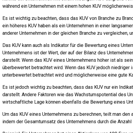
während ein Unternehmen mit einem hohen KUV möglicherweise
Es ist wichtig zu beachten, dass das KUV von Branche zu Bran
ein höheres KUV haben als ein Unternehmen in einer langsame
anderer Unternehmen in der gleichen Branche zu vergleichen
Das KUV kann auch als Indikator für die Bewertung eines Unt
Unternehmens ist der Wert, der auf der Bilanz des Unternehme
darstellt. Wenn das KUV eines Unternehmens höher ist als sei
überbewertet betrachtet wird. Wenn das KUV jedoch niedriger 
unterbewertet betrachtet wird und möglicherweise eine gute Kau
Es ist jedoch wichtig zu beachten, dass das KUV nur ein Indik
darstellt. Andere Faktoren wie das Wachstumspotential des Un
wirtschaftliche Lage können ebenfalls die Bewertung eines U
Um das KUV eines Unternehmens zu berechnen, teilt man den ak
indem der Gesamtumsatz des Unternehmens durch die Anzahl d