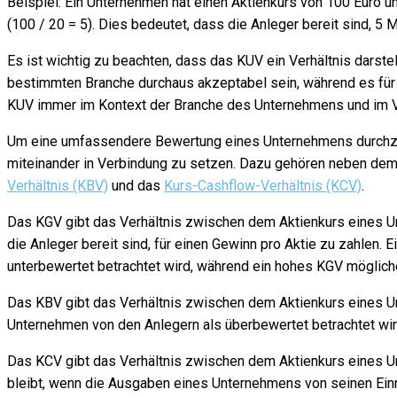
Beispiel: Ein Unternehmen hat einen Aktienkurs von 100 Euro 
(100 / 20 = 5). Dies bedeutet, dass die Anleger bereit sind, 
Es ist wichtig zu beachten, dass das KUV ein Verhältnis darste
bestimmten Branche durchaus akzeptabel sein, während es für 
KUV immer im Kontext der Branche des Unternehmens und im Ve
Um eine umfassendere Bewertung eines Unternehmens durchzufü
miteinander in Verbindung zu setzen. Dazu gehören neben de
Verhältnis (KBV)
und das
Kurs-Cashflow-Verhältnis (KCV)
.
Das KGV gibt das Verhältnis zwischen dem Aktienkurs eines Un
die Anleger bereit sind, für einen Gewinn pro Aktie zu zahlen
unterbewertet betrachtet wird, während ein hohes KGV möglich
Das KBV gibt das Verhältnis zwischen dem Aktienkurs eines 
Unternehmen von den Anlegern als überbewertet betrachtet wir
Das KCV gibt das Verhältnis zwischen dem Aktienkurs eines Un
bleibt, wenn die Ausgaben eines Unternehmens von seinen Ei