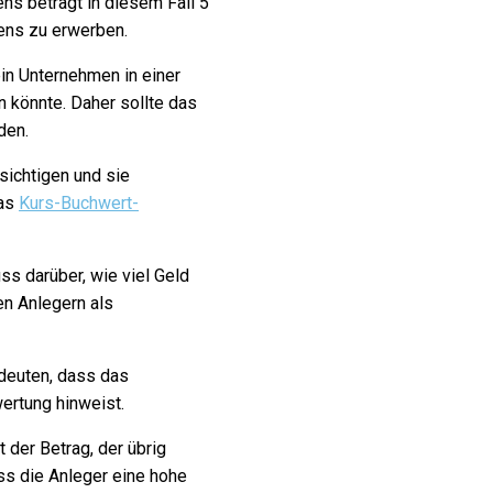
ns beträgt in diesem Fall 5
mens zu erwerben.
ein Unternehmen in einer
 könnte. Daher sollte das
den.
ichtigen und sie
das
Kurs-Buchwert-
s darüber, wie viel Geld
en Anlegern als
deuten, dass das
ertung hinweist.
der Betrag, der übrig
s die Anleger eine hohe