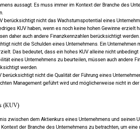
ehmens aussagt. Es muss immer im Kontext der Branche des Unt
n.
V berücksichtigt nicht das Wachstumspotential eines Unternehm
edriges KUV haben, wenn es noch keine hohen Gewinne erzielt 
sen daher auch andere Finanzkennzahlen berücksichtigt werden.
htigt nicht die Schulden eines Unternehmens. Ein Unternehmen 
lt. Das bedeutet, dass ein hohes KUV alleine nicht unbedingt ei
bilität eines Unternehmens zu beurteilen, müssen auch andere F
ksichtigt werden.
V berücksichtigt nicht die Qualität der Führung eines Unternehm
hten Management geführt wird und möglicherweise nicht in der L
 (KUV)
ltnis zwischen dem Aktienkurs eines Unternehmens und seinen U
im Kontext der Branche des Unternehmens zu betrachten, um ei