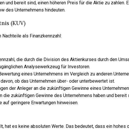
und bereit sind, einen höheren Preis für die Aktie zu zahlen. 
low des Unternehmens hindeuten.
tnis (KUV)
 Nachteile als Finanzkennzahl:
ennzahl, die durch die Division des Aktienkurses durch den Umsa
zugänglichen Analysewerkzeug für Investoren.
e Bewertung eines Unternehmens im Vergleich zu anderen Unterne
 davon, ob das Unternehmen über- oder unterbewertet ist.
ungen der Anleger an die zukünftigen Gewinne eines Unternehmen
an die zukünftigen Gewinne des Unternehmens haben und bereit s
te auf geringere Erwartungen hinweisen.
lt, hat es keine absoluten Werte. Das bedeutet, dass ein hohes 