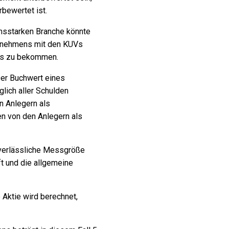
bewertet ist.
umsstarken Branche könnte
ernehmens mit den KUVs
ens zu bekommen.
Der Buchwert eines
lich aller Schulden
n Anlegern als
en von den Anlegern als
t verlässliche Messgröße
t und die allgemeine
Aktie wird berechnet,