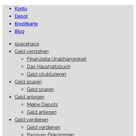
Zum
Konto
Inhalt
Depot
springen
Kreditkarte
Blog
spacehace
spacehace.com
Wir reden über Geld
Geld verstehen
Finanzielle Unabhängigkeit
Das Haushaltsbuch
Geld strukturieren
Geld sparen
Geld sparen
Geld anlegen
Meine Depots
Geld anlegen
Geld verdienen
Geld verdienen
Passives Einkommen