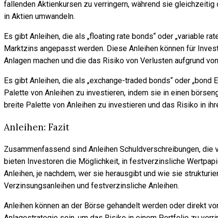
fallenden Aktienkursen zu verringern, während sie gleichzeitig 
in Aktien umwandeln.
Es gibt Anleihen, die als „floating rate bonds“ oder „variable 
Marktzins angepasst werden. Diese Anleihen können für Investo
Anlagen machen und die das Risiko von Verlusten aufgrund von
Es gibt Anleihen, die als „exchange-traded bonds“ oder „bond 
Palette von Anleihen zu investieren, indem sie in einen börsen
breite Palette von Anleihen zu investieren und das Risiko in i
Anleihen: Fazit
Zusammenfassend sind Anleihen Schuldverschreibungen, die 
bieten Investoren die Möglichkeit, in festverzinsliche Wertpapi
Anleihen, je nachdem, wer sie herausgibt und wie sie strukturi
Verzinsungsanleihen und festverzinsliche Anleihen.
Anleihen können an der Börse gehandelt werden oder direkt von
Anlagestrategie sein, um das Risiko in einem Portfolio zu verr