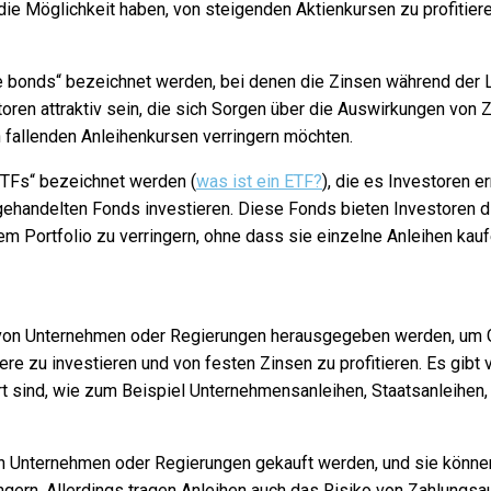
die Möglichkeit haben, von steigenden Aktienkursen zu profitiere
rate bonds“ bezeichnet werden, bei denen die Zinsen während der 
ren attraktiv sein, die sich Sorgen über die Auswirkungen von 
 fallenden Anleihenkursen verringern möchten.
ETFs“ bezeichnet werden (
was ist ein ETF?
), die es Investoren e
gehandelten Fonds investieren. Diese Fonds bieten Investoren di
hrem Portfolio zu verringern, ohne dass sie einzelne Anleihen ka
von Unternehmen oder Regierungen herausgegeben werden, um 
ere zu investieren und von festen Zinsen zu profitieren. Es gibt
ert sind, wie zum Beispiel Unternehmensanleihen, Staatsanleihen,
 Unternehmen oder Regierungen gekauft werden, und sie können T
ingern. Allerdings tragen Anleihen auch das Risiko von Zahlungsa