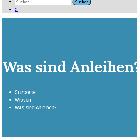
Suchen
nach:
0
Was sind Anleihen
Startseite
Wissen
Was sind Anleihen?