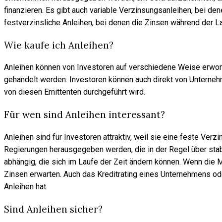
finanzieren. Es gibt auch variable Verzinsungsanleihen, bei d
festverzinsliche Anleihen, bei denen die Zinsen während der La
Wie kaufe ich Anleihen?
Anleihen können von Investoren auf verschiedene Weise erworb
gehandelt werden. Investoren können auch direkt von Unterneh
von diesen Emittenten durchgeführt wird.
Für wen sind Anleihen interessant?
Anleihen sind für Investoren attraktiv, weil sie eine feste Ver
Regierungen herausgegeben werden, die in der Regel über stabi
abhängig, die sich im Laufe der Zeit ändern können. Wenn die M
Zinsen erwarten. Auch das Kreditrating eines Unternehmens od
Anleihen hat.
Sind Anleihen sicher?