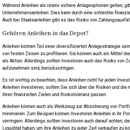
Während Anleihen als relativ sichere Anlageoptionen gelten, g
Unternehmensanleihen. Dies kann durch eine schlechte finanzi
Auch bei Staatsanleihen gibt es das Risiko von Zahlungsausfäll
Gehören Anleihen in das Depot?
Anleihen können Teil einer diversifizierten Anlagestrategie sei
von festen Zinsen zu profitieren. Sie können auch als Mittel die
als Aktien. Allerdings sollten Investoren auch das Risiko von Z
aufzunehmen sind, berücksichtigen.
Es ist wichtig zu beachten, dass Anleihen nicht für jeden Inve
Anleihen investieren, sollten Sie sich über die Risiken und die
Ihren finanziellen Zielen und Risikotoleranz passen.
Anleihen können auch als Werkzeug zur Absicherung von Portf
minimieren. Zum Beispiel können Investoren Anleihen in ihr Po
verringern. Allerdings sollten Investoren auch darauf achten, da
Liquidität haben, um ihre Anleihen zu jeder Zeit verkaufen zu k