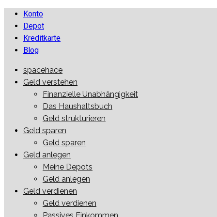
Zum
Konto
Inhalt
Depot
springen
Kreditkarte
Blog
spacehace
spacehace.com
Wir reden über Geld
Geld verstehen
Finanzielle Unabhängigkeit
Das Haushaltsbuch
Geld strukturieren
Geld sparen
Geld sparen
Geld anlegen
Meine Depots
Geld anlegen
Geld verdienen
Geld verdienen
Passives Einkommen