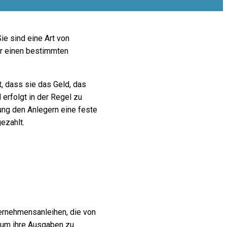
e sind eine Art von
für einen bestimmten
, dass sie das Geld, das
erfolgt in der Regel zu
ung den Anlegern eine feste
ezahlt.
ternehmensanleihen, die von
 um ihre Ausgaben zu