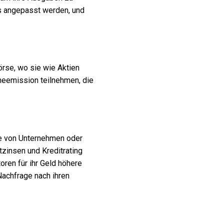
ns angepasst werden, und
örse, wo sie wie Aktien
heemission teilnehmen, die
sie von Unternehmen oder
tzinsen und Kreditrating
oren für ihr Geld höhere
Nachfrage nach ihren