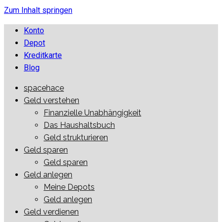
Zum Inhalt springen
Konto
Depot
Kreditkarte
Blog
spacehace
spacehace.com
Wir reden über Geld
Geld verstehen
Finanzielle Unabhängigkeit
Das Haushaltsbuch
Geld strukturieren
Geld sparen
Geld sparen
Geld anlegen
Meine Depots
Geld anlegen
Geld verdienen