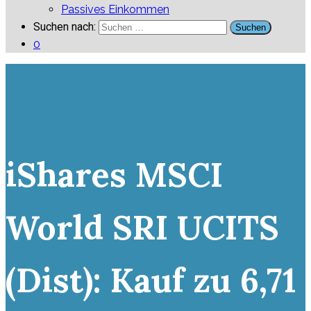
Passives Einkommen
Suchen nach:
0
iShares MSCI
World SRI UCITS
(Dist): Kauf zu 6,71