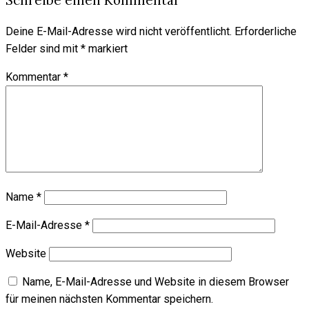
Schreibe einen Kommentar
Deine E-Mail-Adresse wird nicht veröffentlicht.
Erforderliche
Felder sind mit
*
markiert
Kommentar
*
Name
*
E-Mail-Adresse
*
Website
Name, E-Mail-Adresse und Website in diesem Browser
für meinen nächsten Kommentar speichern.