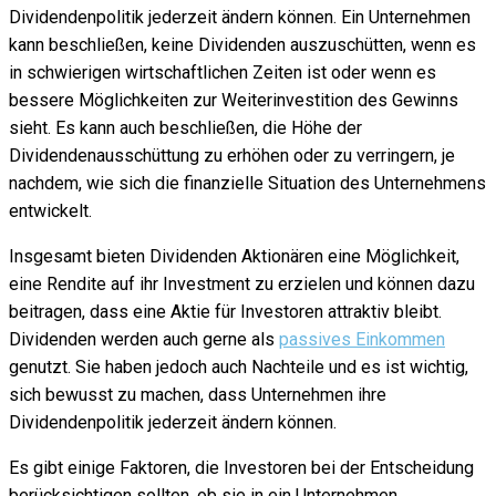
Dividendenpolitik jederzeit ändern können. Ein Unternehmen
kann beschließen, keine Dividenden auszuschütten, wenn es
in schwierigen wirtschaftlichen Zeiten ist oder wenn es
bessere Möglichkeiten zur Weiterinvestition des Gewinns
sieht. Es kann auch beschließen, die Höhe der
Dividendenausschüttung zu erhöhen oder zu verringern, je
nachdem, wie sich die finanzielle Situation des Unternehmens
entwickelt.
Insgesamt bieten Dividenden Aktionären eine Möglichkeit,
eine Rendite auf ihr Investment zu erzielen und können dazu
beitragen, dass eine Aktie für Investoren attraktiv bleibt.
Dividenden werden auch gerne als
passives Einkommen
genutzt. Sie haben jedoch auch Nachteile und es ist wichtig,
sich bewusst zu machen, dass Unternehmen ihre
Dividendenpolitik jederzeit ändern können.
Es gibt einige Faktoren, die Investoren bei der Entscheidung
berücksichtigen sollten, ob sie in ein Unternehmen