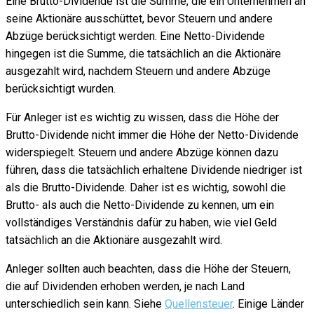
Eine Brutto-Dividende ist die Summe, die ein Unternehmen an
seine Aktionäre ausschüttet, bevor Steuern und andere
Abzüge berücksichtigt werden. Eine Netto-Dividende
hingegen ist die Summe, die tatsächlich an die Aktionäre
ausgezahlt wird, nachdem Steuern und andere Abzüge
berücksichtigt wurden.
Für Anleger ist es wichtig zu wissen, dass die Höhe der
Brutto-Dividende nicht immer die Höhe der Netto-Dividende
widerspiegelt. Steuern und andere Abzüge können dazu
führen, dass die tatsächlich erhaltene Dividende niedriger ist
als die Brutto-Dividende. Daher ist es wichtig, sowohl die
Brutto- als auch die Netto-Dividende zu kennen, um ein
vollständiges Verständnis dafür zu haben, wie viel Geld
tatsächlich an die Aktionäre ausgezahlt wird.
Anleger sollten auch beachten, dass die Höhe der Steuern,
die auf Dividenden erhoben werden, je nach Land
unterschiedlich sein kann. Siehe
Quellensteuer
. Einige Länder