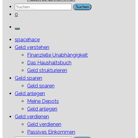
Suchen
nach:
0
spacehace
Geld verstehen
Finanzielle Unabhängigkeit
Das Haushaltsbuch
Geld strukturieren
Geld sparen
Geld sparen
Geld anlegen
Meine Depots
Geld anlegen
Geld verdienen
Geld verdienen
Passives Einkommen