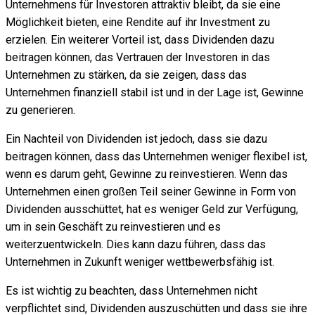
Unternehmens für Investoren attraktiv bleibt, da sie eine
Möglichkeit bieten, eine Rendite auf ihr Investment zu
erzielen. Ein weiterer Vorteil ist, dass Dividenden dazu
beitragen können, das Vertrauen der Investoren in das
Unternehmen zu stärken, da sie zeigen, dass das
Unternehmen finanziell stabil ist und in der Lage ist, Gewinne
zu generieren.
Ein Nachteil von Dividenden ist jedoch, dass sie dazu
beitragen können, dass das Unternehmen weniger flexibel ist,
wenn es darum geht, Gewinne zu reinvestieren. Wenn das
Unternehmen einen großen Teil seiner Gewinne in Form von
Dividenden ausschüttet, hat es weniger Geld zur Verfügung,
um in sein Geschäft zu reinvestieren und es
weiterzuentwickeln. Dies kann dazu führen, dass das
Unternehmen in Zukunft weniger wettbewerbsfähig ist.
Es ist wichtig zu beachten, dass Unternehmen nicht
verpflichtet sind, Dividenden auszuschütten und dass sie ihre