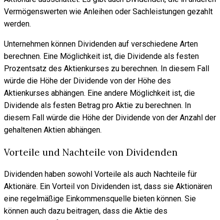
Vermögenswerten wie Anleihen oder Sachleistungen gezahlt
werden.
Unternehmen können Dividenden auf verschiedene Arten
berechnen. Eine Möglichkeit ist, die Dividende als festen
Prozentsatz des Aktienkurses zu berechnen. In diesem Fall
würde die Höhe der Dividende von der Höhe des
Aktienkurses abhängen. Eine andere Möglichkeit ist, die
Dividende als festen Betrag pro Aktie zu berechnen. In
diesem Fall würde die Höhe der Dividende von der Anzahl der
gehaltenen Aktien abhängen.
Vorteile und Nachteile von Dividenden
Dividenden haben sowohl Vorteile als auch Nachteile für
Aktionäre. Ein Vorteil von Dividenden ist, dass sie Aktionären
eine regelmäßige Einkommensquelle bieten können. Sie
können auch dazu beitragen, dass die Aktie des